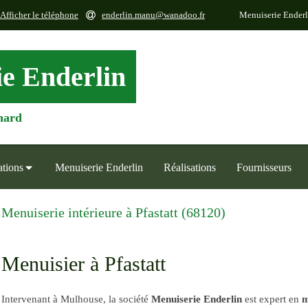
Afficher le téléphone
enderlin.manu@wanadoo.fr
Menuiserie Enderl
e Enderlin
nard
ations
Menuiserie Enderlin
Réalisations
Fournisseurs
Menuiserie intérieure à Pfastatt (68120)
Menuisier à Pfastatt
Intervenant à Mulhouse, la société
Menuiserie Enderlin
est expert en
m