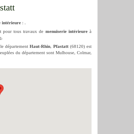
statt
 intérieure
: .
nt pour tous travaux de
menuiserie intérieure
à
h
.
 le département
Haut-Rhin
,
Pfastatt
(68120) est
 peuplées du département sont Mulhouse, Colmar,